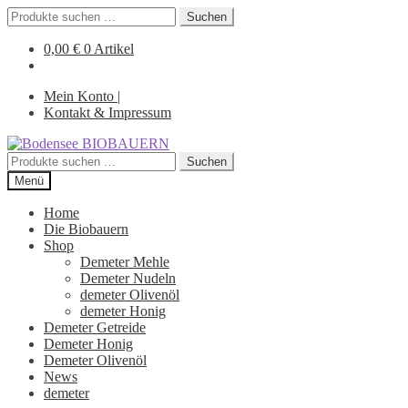
Suchen
Suchen
nach:
0,00
€
0 Artikel
Mein Konto |
Kontakt & Impressum
Zur
Zum
Navigation
Inhalt
Suchen
Suchen
springen
springen
nach:
Menü
Home
Die Biobauern
Shop
Demeter Mehle
Demeter Nudeln
demeter Olivenöl
demeter Honig
Demeter Getreide
Demeter Honig
Demeter Olivenöl
News
demeter