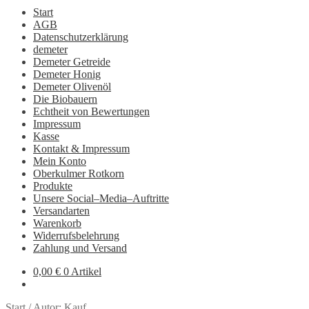
Start
AGB
Datenschutzerklärung
demeter
Demeter Getreide
Demeter Honig
Demeter Olivenöl
Die Biobauern
Echtheit von Bewertungen
Impressum
Kasse
Kontakt & Impressum
Mein Konto
Oberkulmer Rotkorn
Produkte
Unsere Social–Media–Auftritte
Versandarten
Warenkorb
Widerrufsbelehrung
Zahlung und Versand
0,00
€
0 Artikel
Start
/
Autor: Kauf