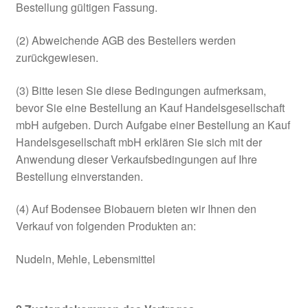
Bestellung gültigen Fassung.
Kasse
(2) Abweichende AGB des Bestellers werden
zurückgewiesen.
Kontakt & Impressum
(3) Bitte lesen Sie diese Bedingungen aufmerksam,
Mein Konto
bevor Sie eine Bestellung an Kauf Handelsgesellschaft
mbH aufgeben. Durch Aufgabe einer Bestellung an Kauf
Oberkulmer Rotkorn
Handelsgesellschaft mbH erklären Sie sich mit der
Anwendung dieser Verkaufsbedingungen auf Ihre
Produkte
Bestellung einverstanden.
(4) Auf Bodensee Biobauern bieten wir Ihnen den
Unsere Social–Media–Auftritte
Verkauf von folgenden Produkten an:
Versandarten
Nudeln, Mehle, Lebensmittel
Warenkorb