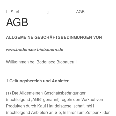
AGB
Start
AGB
AGB
Datenschutzerklärung
demeter
ALLGEMEINE GESCHÄFTSBEDINGUNGEN VON
Demeter Getreide
www.bodensee-biobauern.de
Demeter Honig
Willkommen bei Bodensee Biobauern!
Demeter Olivenöl
1
Geltungsbereich und Anbieter
Die Biobauern
(1) Die Allgemeinen Geschäftsbedingungen
Echtheit von Bewertungen
(nachfolgend „AGB“ genannt) regeln den Verkauf von
Produkten durch Kauf Handelsgesellschaft mbH
(nachfolgend Anbieter) an Sie, in ihrer zum Zeitpunkt der
Impressum