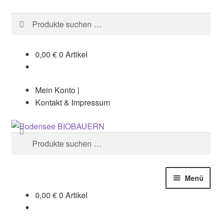
Suchen
Suchen
nach:
0,00
€
0 Artikel
Mein Konto |
Kontakt & Impressum
Zur
Zum
Suchen
Navigation
Inhalt
Suchen
springen
springen
nach:
Menü
0,00
€
0 Artikel
Start